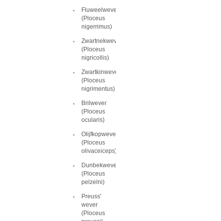
Fluweelwever
(Ploceus
nigerrimus)
Zwartnekwever
(Ploceus
nigricollis)
Zwartkinwever
(Ploceus
nigrimentus)
Brilwever
(Ploceus
ocularis)
Olijfkopwever
(Ploceus
olivaceiceps)
Dunbekwever
(Ploceus
pelzelni)
Preuss'
wever
(Ploceus