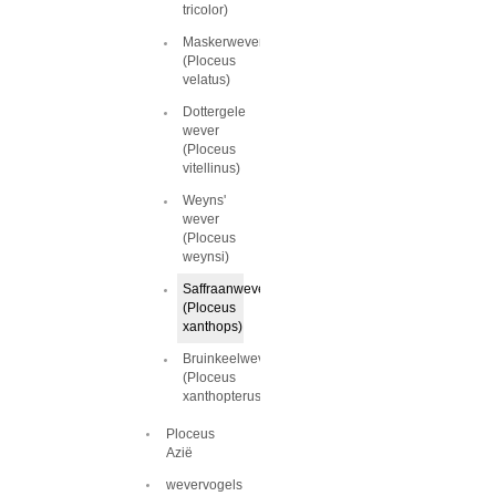
tricolor)
Maskerwever
(Ploceus
velatus)
Dottergele
wever
(Ploceus
vitellinus)
Weyns'
wever
(Ploceus
weynsi)
Saffraanwever
(Ploceus
xanthops)
Bruinkeelwever
(Ploceus
xanthopterus)
Ploceus
Azië
wevervogels