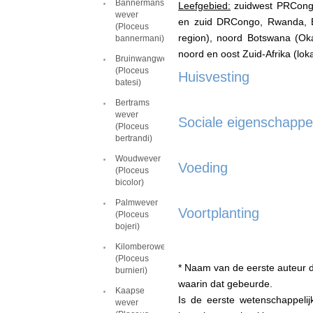
Bannermans
Leefgebied:
zuidwest PRCongo 
wever
en zuid DRCongo, Rwanda, Bu
(Ploceus
region), noord Botswana (Ok
bannermani)
noord en oost Zuid-Afrika (lo
Bruinwangwever
(Ploceus
Huisvesting
batesi)
Bertrams
wever
Sociale eigenschapp
(Ploceus
bertrandi)
Woudwever
Voeding
(Ploceus
bicolor)
Palmwever
Voortplanting
(Ploceus
bojeri)
Kilomberowever
(Ploceus
* Naam van de eerste auteur d
burnieri)
waarin dat gebeurde.
Kaapse
Is de eerste wetenschappeli
wever