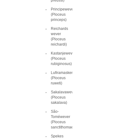
preussi)
Principewever
(Ploceus
princeps)
Reichards
wever
(Ploceus
reichardi)
Kastanjewever
(Ploceus
rubiginosus)
Lufiramaskerwever
(Ploceus
ruweti)
Sakalavawever
(Ploceus
sakalava)
São-
Toméwever
(Ploceus
sanctithomae)
Spekes