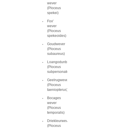
wever
(Ploceus
spekei)
Fox'
wever
(Ploceus
spekeoides)
Goudwever
(Ploceus
subaureus)
Loangodunbekwever
(Ploceus
subpersonatus)
Geelrugwever
(Ploceus
taeniopterus)
Bocages
wever
(Ploceus
temporalis)
Driekleurwever
(Ploceus