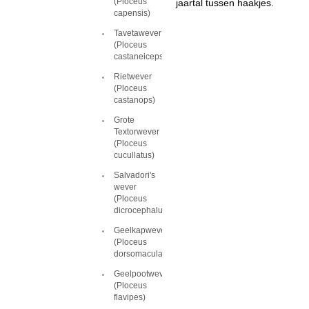
(Ploceus
jaartal tussen haakjes.
capensis)
Tavetawever
(Ploceus
castaneiceps)
Rietwever
(Ploceus
castanops)
Grote
Textorwever
(Ploceus
cucullatus)
Salvadori's
wever
(Ploceus
dicrocephalus)
Geelkapwever
(Ploceus
dorsomaculatus)
Geelpootwever
(Ploceus
flavipes)