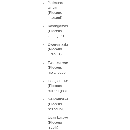
Jacksons
wever
(Ploceus
jacksoni)
Katangamaskerwever
(Ploceus
katangae)
Dwergmaskerwever
(Ploceus
luteolus)
Zwartkopwever
(Ploceus
melanocephalus)
Hooglandwever
(Ploceus
melanogaster)
Nelicourviwever
(Ploceus
nelicourvi)
Usambarawever
(Ploceus
nicolli)