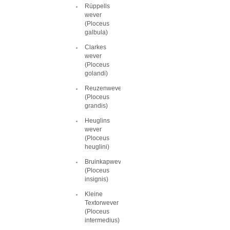
Rüppells
wever
(Ploceus
galbula)
Clarkes
wever
(Ploceus
golandi)
Reuzenwever
(Ploceus
grandis)
Heuglins
wever
(Ploceus
heuglini)
Bruinkapwever
(Ploceus
insignis)
Kleine
Textorwever
(Ploceus
intermedius)