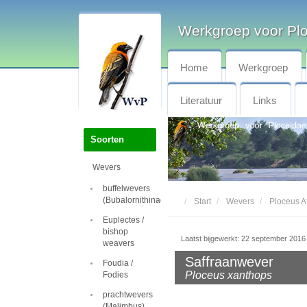
Werkgroep voor Pl
Home
Werkgroep
Literatuur
Links
Soorten
Wevers
buffelwevers
(Bubalornithinae)
Start
Wevers
Ploceus Af
Euplectes /
bishop
Laatst bijgewerkt: 22 september 2016
weavers
Saffraanwever
Foudia /
Ploceus xanthops
Fodies
prachtwevers
(Malimbus)