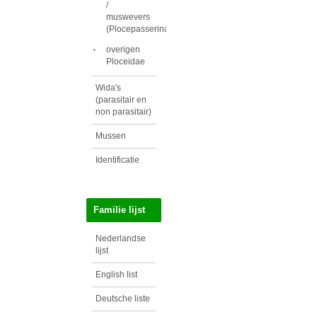
/
muswevers
(Plocepasserinae)
overigen
Ploceidae
Wida's
(parasitair en
non parasitair)
Mussen
Identificatie
Familie lijst
Nederlandse
lijst
English list
Deutsche liste