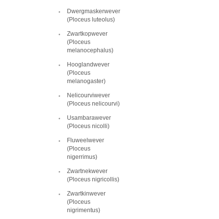
Dwergmaskerwever
(Ploceus luteolus)
Zwartkopwever
(Ploceus
melanocephalus)
Hooglandwever
(Ploceus
melanogaster)
Nelicourviwever
(Ploceus nelicourvi)
Usambarawever
(Ploceus nicolli)
Fluweelwever
(Ploceus
nigerrimus)
Zwartnekwever
(Ploceus nigricollis)
Zwartkinwever
(Ploceus
nigrimentus)