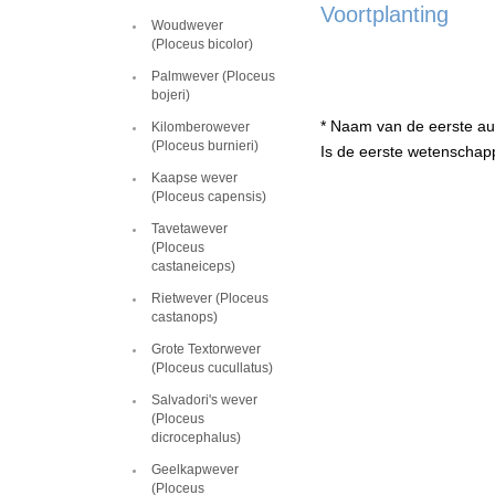
Voortplanting
Woudwever
(Ploceus bicolor)
Palmwever (Ploceus
bojeri)
* Naam van de eerste au
Kilomberowever
(Ploceus burnieri)
Is de eerste wetenschapp
Kaapse wever
(Ploceus capensis)
Tavetawever
(Ploceus
castaneiceps)
Rietwever (Ploceus
castanops)
Grote Textorwever
(Ploceus cucullatus)
Salvadori's wever
(Ploceus
dicrocephalus)
Geelkapwever
(Ploceus