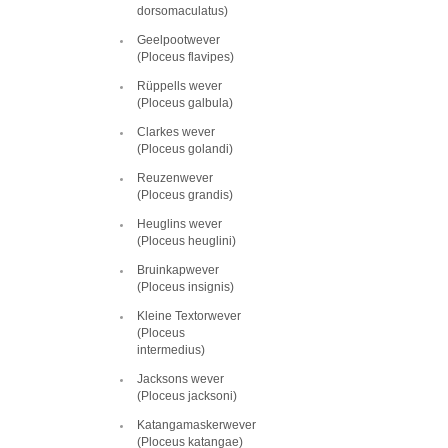
dorsomaculatus)
Geelpootwever
(Ploceus flavipes)
Rüppells wever
(Ploceus galbula)
Clarkes wever
(Ploceus golandi)
Reuzenwever
(Ploceus grandis)
Heuglins wever
(Ploceus heuglini)
Bruinkapwever
(Ploceus insignis)
Kleine Textorwever
(Ploceus
intermedius)
Jacksons wever
(Ploceus jacksoni)
Katangamaskerwever
(Ploceus katangae)