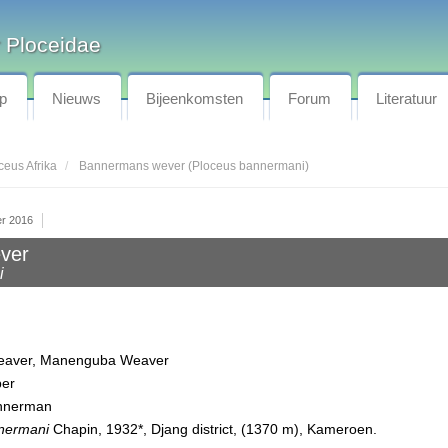
 Ploceidae
p
Nieuws
Bijeenkomsten
Forum
Literatuur
ceus Afrika
Bannermans wever (Ploceus bannermani)
er 2016
ver
i
Weaver, Manenguba Weaver
er
annerman
nermani
Chapin, 1932*, Djang district, (1370 m), Kameroen.