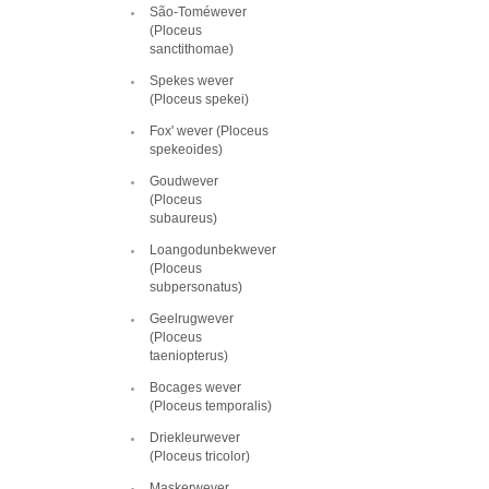
São-Toméwever
(Ploceus
sanctithomae)
Spekes wever
(Ploceus spekei)
Fox' wever (Ploceus
spekeoides)
Goudwever
(Ploceus
subaureus)
Loangodunbekwever
(Ploceus
subpersonatus)
Geelrugwever
(Ploceus
taeniopterus)
Bocages wever
(Ploceus temporalis)
Driekleurwever
(Ploceus tricolor)
Maskerwever