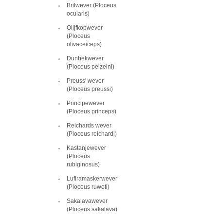
Brilwever (Ploceus
ocularis)
Olijfkopwever
(Ploceus
olivaceiceps)
Dunbekwever
(Ploceus pelzelni)
Preuss' wever
(Ploceus preussi)
Principewever
(Ploceus princeps)
Reichards wever
(Ploceus reichardi)
Kastanjewever
(Ploceus
rubiginosus)
Lufiramaskerwever
(Ploceus ruweti)
Sakalavawever
(Ploceus sakalava)