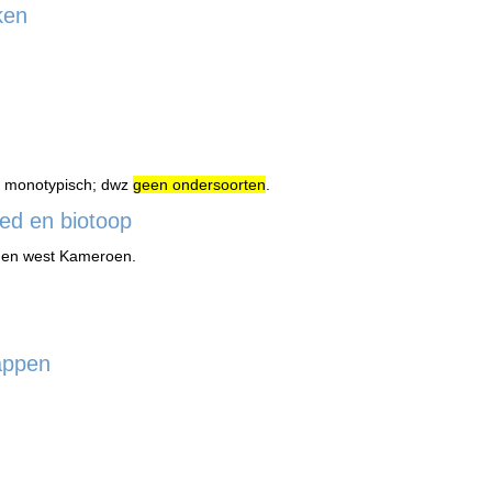
ken
 monotypisch; dwz
geen ondersoorten
.
ed en biotoop
 en west Kameroen.
appen