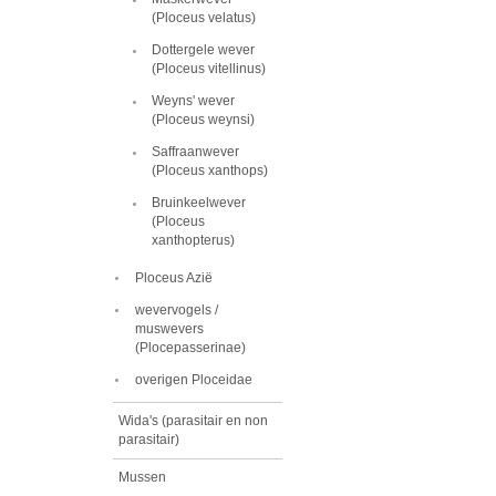
(Ploceus velatus)
Dottergele wever
(Ploceus vitellinus)
Weyns' wever
(Ploceus weynsi)
Saffraanwever
(Ploceus xanthops)
Bruinkeelwever
(Ploceus
xanthopterus)
Ploceus Azië
wevervogels /
muswevers
(Plocepasserinae)
overigen Ploceidae
Wida's (parasitair en non
parasitair)
Mussen