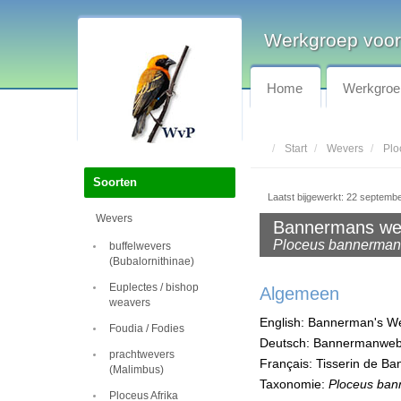
Werkgroep voor
Home
Werkgroe
Start
Wevers
Plo
Soorten
Laatst bijgewerkt: 22 septemb
Wevers
Bannermans we
Ploceus bannerman
buffelwevers
(Bubalornithinae)
Euplectes / bishop
Algemeen
weavers
English: Bannerman's 
Foudia / Fodies
Deutsch: Bannermanweb
prachtwevers
Français: Tisserin de B
(Malimbus)
Taxonomie:
Ploceus ban
Ploceus Afrika