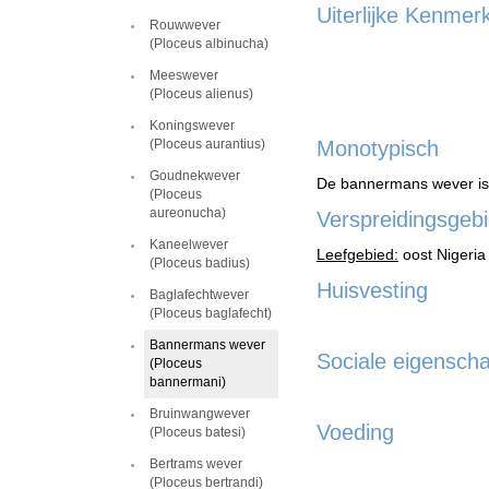
Uiterlijke Kenmer
Rouwwever
(Ploceus albinucha)
Meeswever
(Ploceus alienus)
Koningswever
Monotypisch
(Ploceus aurantius)
Goudnekwever
De bannermans wever is
(Ploceus
aureonucha)
Verspreidingsgebi
Kaneelwever
Leefgebied:
oost Nigeria
(Ploceus badius)
Huisvesting
Baglafechtwever
(Ploceus baglafecht)
Bannermans wever
Sociale eigensch
(Ploceus
bannermani)
Bruinwangwever
Voeding
(Ploceus batesi)
Bertrams wever
(Ploceus bertrandi)