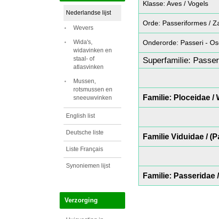
Klasse: Aves / Vogels
Nederlandse lijst
Orde: Passeriformes / 
Wevers
Onderorde: Passeri - Osc
Wida's,
widavinken en
Superfamilie:
Passer
staal- of
atlasvinken
Mussen,
rotsmussen en
Familie: Ploceidae /
sneeuwvinken
English list
Deutsche liste
Familie Viduidae / (P
Liste Français
Synoniemen lijst
Familie:
Passeridae
Verzorging