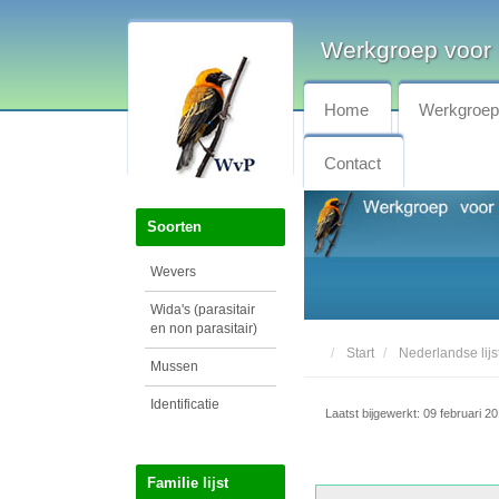
Werkgroep voor 
Home
Werkgroe
Contact
Soorten
Wevers
Wida's (parasitair
en non parasitair)
Start
Nederlandse lijs
Mussen
Identificatie
Laatst bijgewerkt: 09 februari 2
Familie lijst