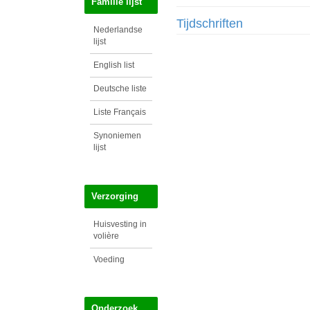
Familie lijst
Tijdschriften
Nederlandse
lijst
English list
Deutsche liste
Liste Français
Synoniemen
lijst
Verzorging
Huisvesting in
volière
Voeding
Onderzoek