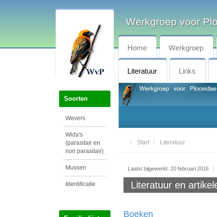
Werkgroep voor Pl
Home
Werkgroep
Literatuur
Links
Soorten
Wevers
Wida's
Start
Literatuur
(parasitair en
non parasitair)
Mussen
Laatst bijgewerkt: 20 februari 2016
Literatuur en artikele
Identificatie
Boeken