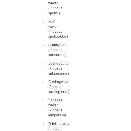
wever
(Ploceus
spekei)
Fox'
wever
(Ploceus
spekeoides)
Goudwever
(Ploceus
subaureus)
Loangodunbekwever
(Ploceus
subpersonatus)
Geelrugwever
(Ploceus
taeniopterus)
Bocages
wever
(Ploceus
temporalis)
Driekleurwever
(Ploceus