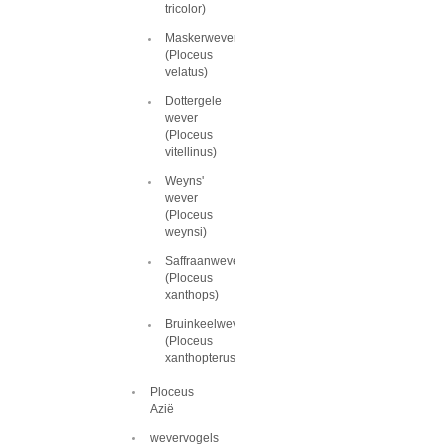
tricolor)
Maskerwever
(Ploceus
velatus)
Dottergele
wever
(Ploceus
vitellinus)
Weyns'
wever
(Ploceus
weynsi)
Saffraanwever
(Ploceus
xanthops)
Bruinkeelwever
(Ploceus
xanthopterus)
Ploceus
Azië
wevervogels