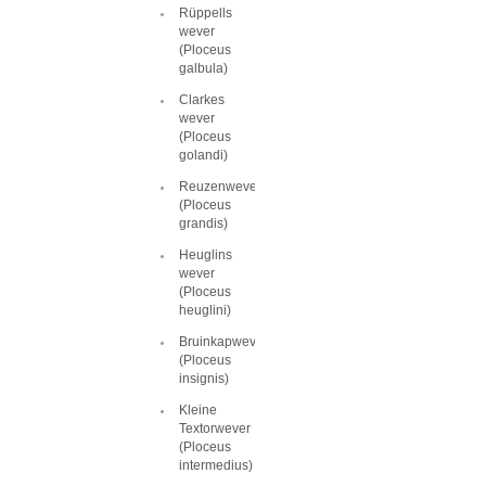
Rüppells
wever
(Ploceus
galbula)
Clarkes
wever
(Ploceus
golandi)
Reuzenwever
(Ploceus
grandis)
Heuglins
wever
(Ploceus
heuglini)
Bruinkapwever
(Ploceus
insignis)
Kleine
Textorwever
(Ploceus
intermedius)