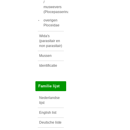
/
muswevers
(Plocepasserinae)
overigen
Ploceidae
Wida's
(parasitair en
non parasitair)
Mussen
Identificatie
Familie lijst
Nederlandse
lijst
English list
Deutsche liste