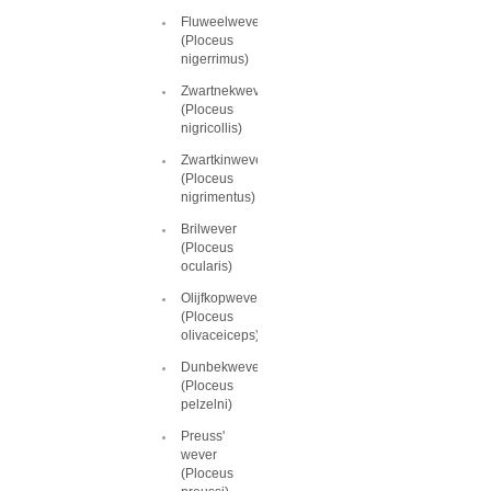
Fluweelwever
(Ploceus
nigerrimus)
Zwartnekwever
(Ploceus
nigricollis)
Zwartkinwever
(Ploceus
nigrimentus)
Brilwever
(Ploceus
ocularis)
Olijfkopwever
(Ploceus
olivaceiceps)
Dunbekwever
(Ploceus
pelzelni)
Preuss'
wever
(Ploceus