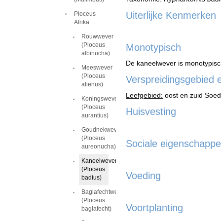
Uiterlijke Kenmerken
Ploceus
Afrika
Rouwwever
(Ploceus
Monotypisch
albinucha)
De kaneelwever is monotypis
Meeswever
(Ploceus
Verspreidingsgebied 
alienus)
Leefgebied:
oost en zuid Soedan
Koningswever
(Ploceus
Huisvesting
aurantius)
Goudnekwever
(Ploceus
Sociale eigenschapp
aureonucha)
Kaneelwever
(Ploceus
Voeding
badius)
Baglafechtwever
(Ploceus
Voortplanting
baglafecht)