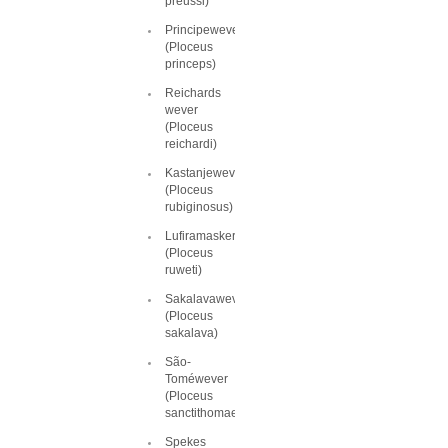
preussi)
Principewever
(Ploceus
princeps)
Reichards
wever
(Ploceus
reichardi)
Kastanjewever
(Ploceus
rubiginosus)
Lufiramaskerwever
(Ploceus
ruweti)
Sakalavawever
(Ploceus
sakalava)
São-
Toméwever
(Ploceus
sanctithomae)
Spekes