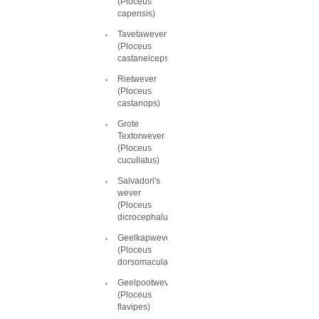
(Ploceus
capensis)
Tavetawever
(Ploceus
castaneiceps)
Rietwever
(Ploceus
castanops)
Grote
Textorwever
(Ploceus
cucullatus)
Salvadori's
wever
(Ploceus
dicrocephalus)
Geelkapwever
(Ploceus
dorsomaculatus)
Geelpootwever
(Ploceus
flavipes)