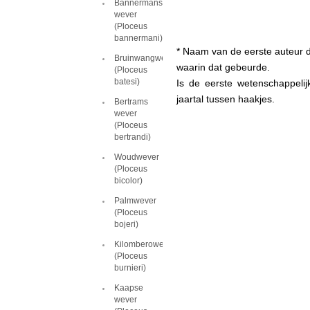
Bannermans
wever
(Ploceus
bannermani)
* Naam van de eerste auteur d
Bruinwangwever
waarin dat gebeurde.
(Ploceus
batesi)
Is de eerste wetenschappeli
jaartal tussen haakjes.
Bertrams
wever
(Ploceus
bertrandi)
Woudwever
(Ploceus
bicolor)
Palmwever
(Ploceus
bojeri)
Kilomberowever
(Ploceus
burnieri)
Kaapse
wever