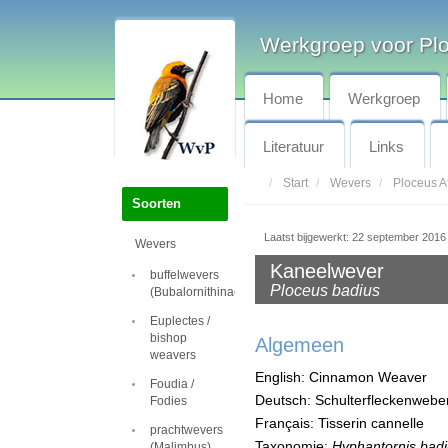
Werkgroep voor Pl
Home
Werkgroep
Literatuur
Links
Start
Wevers
Ploceus Af
Soorten
Laatst bijgewerkt: 22 september 2016
Wevers
Kaneelwever
buffelwevers
Ploceus badius
(Bubalornithinae)
Euplectes /
bishop
Algemeen
weavers
English: Cinnamon Weaver
Foudia /
Deutsch: Schulterfleckenweb
Fodies
Français: Tisserin cannelle
prachtwevers
Taxonomie:
Hyphantornis bad
(Malimbus)