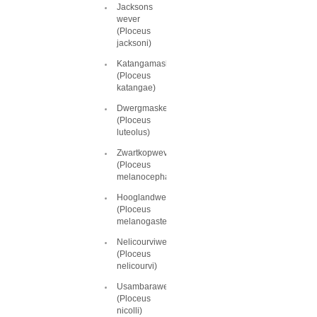
Jacksons
wever
(Ploceus
jacksoni)
Katangamaskerwever
(Ploceus
katangae)
Dwergmaskerwever
(Ploceus
luteolus)
Zwartkopwever
(Ploceus
melanocephalus)
Hooglandwever
(Ploceus
melanogaster)
Nelicourviwever
(Ploceus
nelicourvi)
Usambarawever
(Ploceus
nicolli)