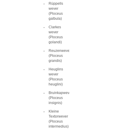
Rüppells
wever
(Ploceus
galbula)
Clarkes
wever
(Ploceus
golandi)
Reuzenwever
(Ploceus
grandis)
Heuglins
wever
(Ploceus
heuglini)
Bruinkapwever
(Ploceus
insignis)
Kleine
Textorwever
(Ploceus
intermedius)