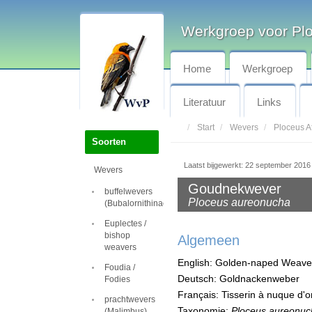
Werkgroep voor Pl
Home
Werkgroep
Literatuur
Links
Start
Wevers
Ploceus Af
Soorten
Laatst bijgewerkt: 22 september 2016
Wevers
Goudnekwever
buffelwevers
Ploceus aureonucha
(Bubalornithinae)
Euplectes /
bishop
Algemeen
weavers
English: Golden-naped Weave
Foudia /
Deutsch: Goldnackenweber
Fodies
Français: Tisserin à nuque d'o
prachtwevers
Taxonomie:
Ploceus aureonuc
(Malimbus)