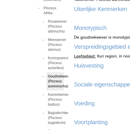
Uiterlijke Kenmerken
Ploceus
Afrika
Rouwwever
(Ploceus
Monotypisch
albinucha)
De goudnekwever is monotypi
Meeswever
(Ploceus
Verspreidingsgebied 
alienus)
Leefgebied:
Ituri region, in n
Koningswever
(Ploceus
Huisvesting
aurantius)
Goudnekwever
(Ploceus
Sociale eigenschapp
aureonucha)
Kaneelwever
(Ploceus
Voeding
badius)
Baglafechtwever
(Ploceus
Voortplanting
baglafecht)