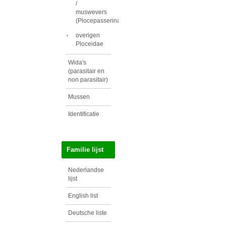
/
muswevers
(Plocepasserinae)
overigen
Ploceidae
Wida's
(parasitair en
non parasitair)
Mussen
Identificatie
Familie lijst
Nederlandse
lijst
English list
Deutsche liste