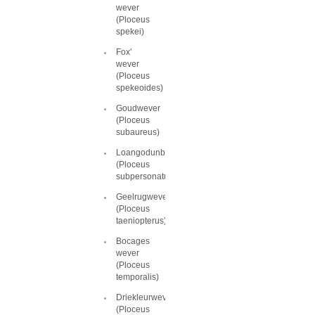
wever
(Ploceus
spekei)
Fox'
wever
(Ploceus
spekeoides)
Goudwever
(Ploceus
subaureus)
Loangodunbekwever
(Ploceus
subpersonatus)
Geelrugwever
(Ploceus
taeniopterus)
Bocages
wever
(Ploceus
temporalis)
Driekleurwever
(Ploceus