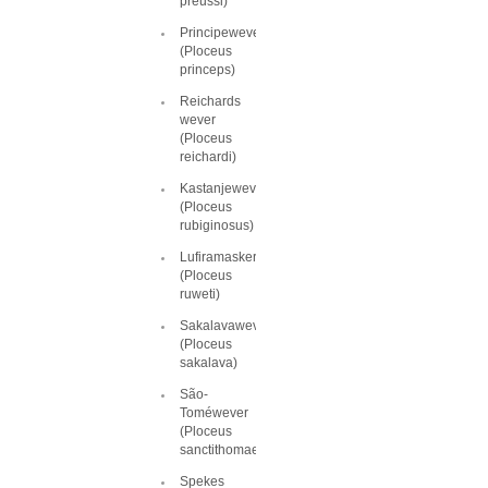
preussi)
Principewever
(Ploceus
princeps)
Reichards
wever
(Ploceus
reichardi)
Kastanjewever
(Ploceus
rubiginosus)
Lufiramaskerwever
(Ploceus
ruweti)
Sakalavawever
(Ploceus
sakalava)
São-
Toméwever
(Ploceus
sanctithomae)
Spekes