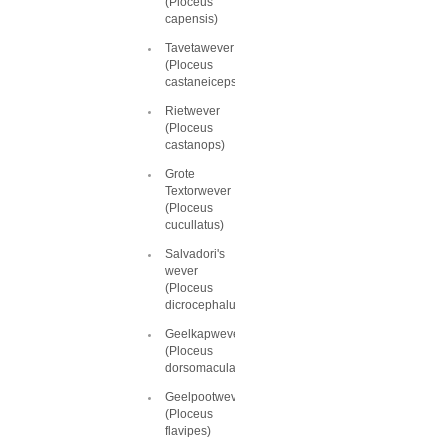
(Ploceus
capensis)
Tavetawever
(Ploceus
castaneiceps)
Rietwever
(Ploceus
castanops)
Grote
Textorwever
(Ploceus
cucullatus)
Salvadori's
wever
(Ploceus
dicrocephalus)
Geelkapwever
(Ploceus
dorsomaculatus)
Geelpootwever
(Ploceus
flavipes)