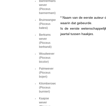
Bannermans
wever
(Ploceus
bannermani)
* Naam van de eerste auteur d
Bruinwangwever
waarin dat gebeurde.
(Ploceus
batesi)
Is de eerste wetenschappeli
jaartal tussen haakjes.
Bertrams
wever
(Ploceus
bertrandi)
Woudwever
(Ploceus
bicolor)
Palmwever
(Ploceus
bojeri)
Kilomberowever
(Ploceus
burnieri)
Kaapse
wever