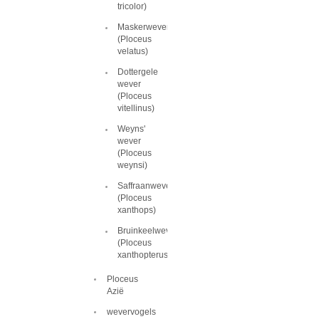
tricolor)
Maskerwever
(Ploceus
velatus)
Dottergele
wever
(Ploceus
vitellinus)
Weyns'
wever
(Ploceus
weynsi)
Saffraanwever
(Ploceus
xanthops)
Bruinkeelwever
(Ploceus
xanthopterus)
Ploceus
Azië
wevervogels