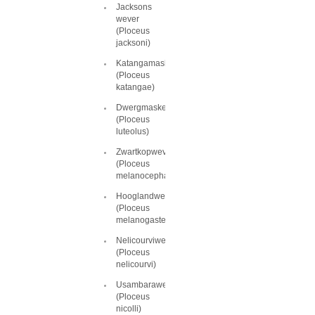
Jacksons
wever
(Ploceus
jacksoni)
Katangamaskerwever
(Ploceus
katangae)
Dwergmaskerwever
(Ploceus
luteolus)
Zwartkopwever
(Ploceus
melanocephalus)
Hooglandwever
(Ploceus
melanogaster)
Nelicourviwever
(Ploceus
nelicourvi)
Usambarawever
(Ploceus
nicolli)