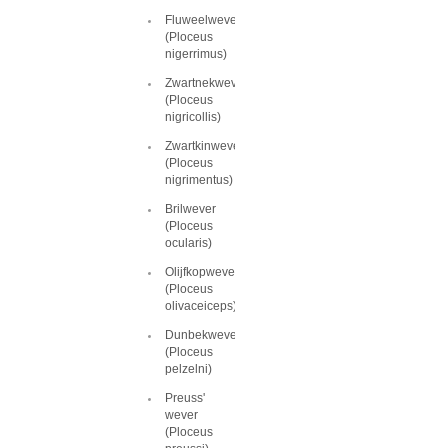
Fluweelwever
(Ploceus
nigerrimus)
Zwartnekwever
(Ploceus
nigricollis)
Zwartkinwever
(Ploceus
nigrimentus)
Brilwever
(Ploceus
ocularis)
Olijfkopwever
(Ploceus
olivaceiceps)
Dunbekwever
(Ploceus
pelzelni)
Preuss'
wever
(Ploceus