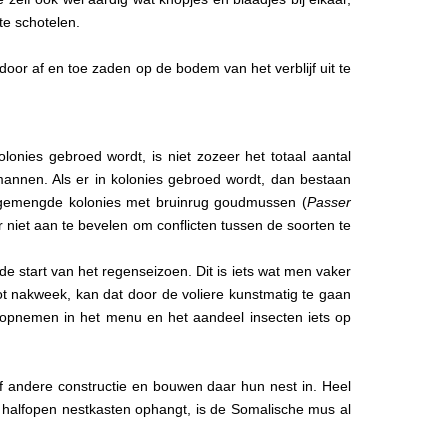
te schotelen.
oor af en toe zaden op de bodem van het verblijf uit te
lonies gebroed wordt, is niet zozeer het totaal aantal
annen. Als er in kolonies gebroed wordt, dan bestaan
n gemengde kolonies met bruinrug goudmussen (
Passer
ur niet aan te bevelen om conflicten tussen de soorten te
 de start van het regenseizoen. Dit is iets wat men vaker
 tot nakweek, kan dat door de voliere kunstmatig te gaan
opnemen in het menu en het aandeel insecten iets op
 andere constructie en bouwen daar hun nest in. Heel
wat halfopen nestkasten ophangt, is de Somalische mus al