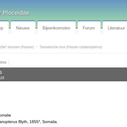
 Ploceidae
ep
Nieuws
Bijeenkomsten
Forum
Literatuur
chte" mussen (Passer)
Somalische mus (Passer castanopterus)
 2016
s
us
w
omalie
anopterus
Blyth, 1855*, Somalia.