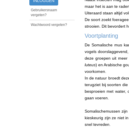
INLOGGEN
maar het is aan te raden
Gebruikersnaam
Uiteraard staan altijd v
vergeten?
De soort zoekt foeragee
Wachtwoord vergeten?
strooien. Dit bevordert 
Voortplanting
De Somalische mus kan z
vogels doorslaggevend,
deze groepen uit meer 
luteus
) en Arabische g
voorkomen.
In de natuur broedt deze
terugziet bij soorten di
besproeien met water,
gaan voeren.
Somalischemussen zijn 
kieskeurig zijn ze niet 
snel tevreden.