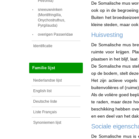
Petronia)
De Somalische mus wordt
sneeuwvinken
ook op in de begroeiing
(Montifringilla,
Buiten het broedseizoen
Onychostruthus,
kleine steden, maar ook 
Pyrgilauda)
Huisvesting
overigen Passeridae
De Somalische mus breng
Identificatie
ruimte voor krijgen. P
plaatsen in het blijf, l
De Somalische mus stelt 
Familie lijst
op de bodem, stelt deze 
Het zijn actieve vogels
Nederlandse lijst
buitenvolières of (ruime
English list
Als de volière goed bep
te raden, maar deze hoe
Deutsche liste
beschikking hebben over
Liste Français
en een deel van het dak
Synoniemen lijst
Sociale eigensc
De Somalische mus is e