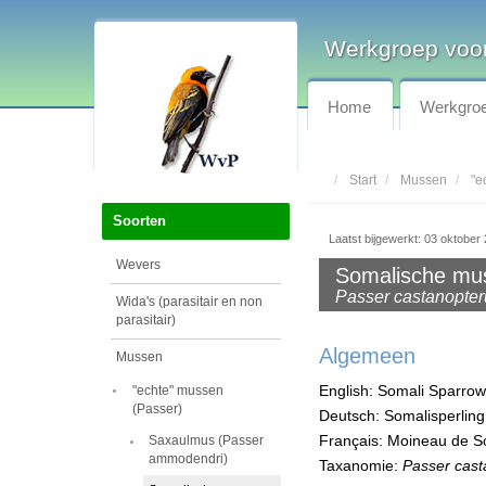
Werkgroep voor
Home
Werkgro
Start
Mussen
"e
Soorten
Laatst bijgewerkt: 03 oktober
Wevers
Somalische mu
Passer castanopter
Wida's (parasitair en non
parasitair)
Algemeen
Mussen
English: Somali Sparro
"echte" mussen
(Passer)
Deutsch: Somalisperling
Français: Moineau de S
Saxaulmus (Passer
ammodendri)
Taxanomie:
Passer cast