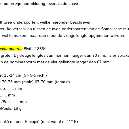
e poten zijn hoornkleurig, evenals de snavel.
t twee ondersoorten, welke hieronder beschreven.
uiterlijke verschillen tussen de twee ondersoorten van de Somalische mu
ter wel te maken, maar dan moet de vleugellengte opgemeten worden.
astanopterus
Blyth, 1855*
 groter. Bij vleugellengtes van mannen, langer dan 70 mm., is er spr
an de nominaatvorm met de vleugellengte langer dan 67 mm.
e: 13-14 cm (5 - 5½ inch.)
le: 70-75 mm (male) 67-70 mm (female)
ue: ...... mm
...... mm
Bec: ...... mm
/Poids: 18 g
omalië en oost Ethiopië (oost vanaf c. 41° E)