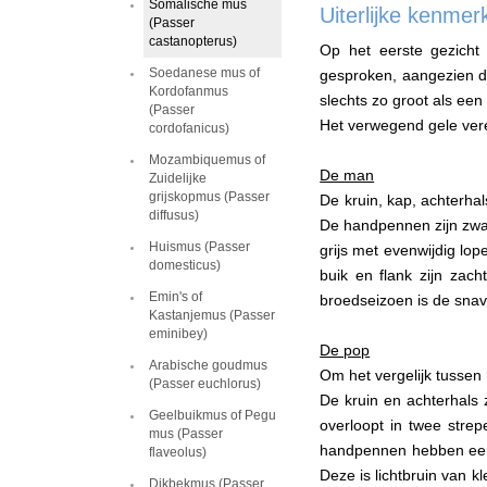
Somalische mus
Uiterlijke kenmer
(Passer
castanopterus)
Op het eerste gezicht
Soedanese mus of
gesproken, aangezien d
Kordofanmus
slechts zo groot als ee
(Passer
Het verwegend gele veren
cordofanicus)
Mozambiquemus of
De man
Zuidelijke
grijskopmus (Passer
De kruin, kap, achterhal
diffusus)
De handpennen zijn zwart
Huismus (Passer
grijs met evenwijdig lop
domesticus)
buik en flank zijn zach
Emin's of
broedseizoen is de snave
Kastanjemus (Passer
eminibey)
De pop
Arabische goudmus
Om het vergelijk tussen
(Passer euchlorus)
De kruin en achterhals 
Geelbuikmus of Pegu
overloopt in twee strep
mus (Passer
handpennen hebben een d
flaveolus)
Deze is lichtbruin van kl
Dikbekmus (Passer