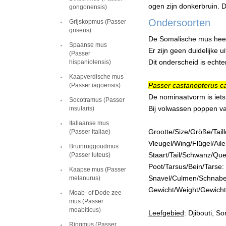
ogen zijn donkerbruin. D
gongonensis)
Ondersoorten
Grijskopmus (Passer
griseus)
De Somalische mus heef
Spaanse mus
Er zijn geen duidelijke 
(Passer
Dit onderscheid is ech
hispaniolensis)
Kaapverdische mus
Passer castanopterus c
(Passer iagoensis)
De nominaatvorm is iets
Socotramus (Passer
Bij volwassen poppen v
insularis)
Italiaanse mus
Grootte/Size/Größe/Taill
(Passer italiae)
Vleugel/Wing/Flügel/Ai
Bruinruggoudmus
Staart/Tail/Schwanz/Que
(Passer luteus)
Poot/Tarsus/Bein/Tarse: 
Kaapse mus (Passer
Snavel/Culmen/Schnabel/
melanurus)
Gewicht/Weight/Gewicht
Moab- of Dode zee
mus (Passer
moabiticus)
Leefgebied
: Djibouti, S
Ringmus (Passer