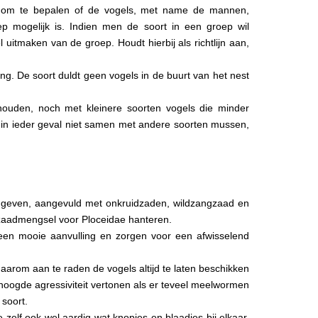
n om te bepalen of de vogels, met name de mannen,
p mogelijk is. Indien men de soort in een groep wil
itmaken van de groep. Houdt hierbij als richtlijn aan,
. De soort duldt geen vogels in de buurt van het nest
houden, noch met kleinere soorten vogels die minder
t in ieder geval niet samen met andere soorten mussen,
e geven, aangevuld met onkruidzaden, wildzangzaad en
 zaadmengsel voor Ploceidae hanteren.
een mooie aanvulling en zorgen voor een afwisselend
arom aan te raden de vogels altijd te laten beschikken
oogde agressiviteit vertonen als er teveel meelwormen
soort.
zelf ook wel aardig wat knopjes en blaadjes bij elkaar,