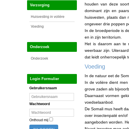
houden van deze soort
Verzorging
dominant zijn en paar
Huisvesting in volière
huisvesten, plaats dan 
ongeveer drie poppen pe
Voeding
In de broedperiode is d
en in zijn territorium.
Het is daarom aan te r
Onderzoek
weerbaar zijn. Uiteraar
dat leidt onherroepelijk
Onderzoek
Voeding
In de natuur eet de Som
Login Formulier
In de volière dient me
Gebruikersnaam
grove zaden als bijvoo
Daarnaast vormen geki
voedselaanbod.
Wachtwoord
De Somali mus heeft daa
over insectenpaté en/of
Onthoud mij
aangeboden worden. Het
Naast insecten mag ook 