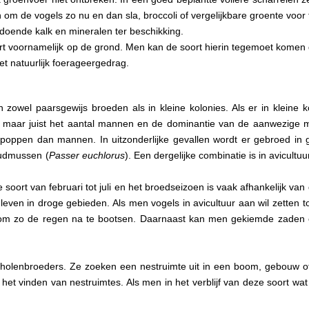
 om de vogels zo nu en dan sla, broccoli of vergelijkbare groente voor 
oldoende kalk en mineralen ter beschikking.
rt voornamelijk op de grond. Men kan de soort hierin tegemoet komen d
het natuurlijk foerageergedrag.
owel paarsgewijs broeden als in kleine kolonies. Als er in kleine ko
 maar juist het aantal mannen en de dominantie van de aanwezige m
poppen dan mannen. In uitzonderlijke gevallen wordt er gebroed i
oudmussen (
Passer euchlorus
). Een dergelijke combinatie is in avicultu
 soort van februari tot juli en het broedseizoen is vaak afhankelijk van
e leven in droge gebieden. Als men vogels in avicultuur aan wil zetten
 om zo de regen na te bootsen. Daarnaast kan men gekiemde zaden 
holenbroeders. Ze zoeken een nestruimte uit in een boom, gebouw of
in het vinden van nestruimtes. Als men in het verblijf van deze soort 