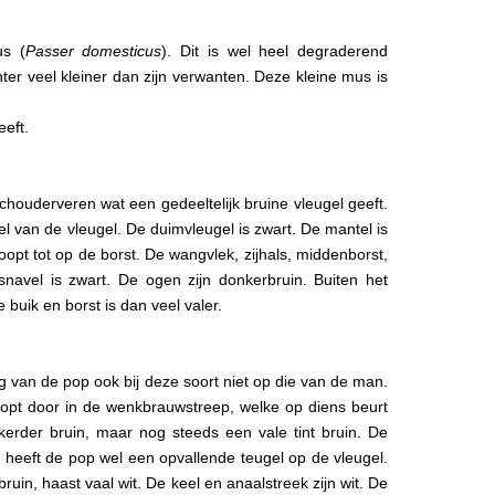
us (
Passer domesticus
). Dit is wel heel degraderend
r veel kleiner dan zijn verwanten. Deze kleine mus is
eeft.
schouderveren wat een gedeeltelijk bruine vleugel geeft.
el van de vleugel. De duimvleugel is zwart. De mantel is
loopt tot op de borst. De wangvlek, zijhals, middenborst,
 snavel is zwart. De ogen zijn donkerbruin. Buiten het
buik en borst is dan veel valer.
g van de pop ook bij deze soort niet op die van de man.
 loopt door in de wenkbrauwstreep, welke op diens beurt
nkerder bruin, maar nog steeds een vale tint bruin. De
 heeft de pop wel een opvallende teugel op de vleugel.
 bruin, haast vaal wit. De keel en anaalstreek zijn wit. De