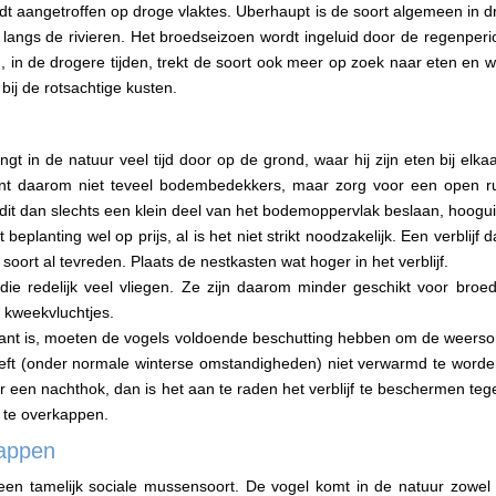
 aangetroffen op droge vlaktes. Uberhaupt is de soort algemeen in dr
 langs de rivieren. Het broedseizoen wordt ingeluid door de regenperi
, in de drogere tijden, trekt de soort ook meer op zoek naar eten en 
bij de rotsachtige kusten.
t in de natuur veel tijd door op de grond, waar hij zijn eten bij elka
lant daarom niet teveel bodembedekkers, maar zorg voor een open r
aat dit dan slechts een klein deel van het bodemoppervlak beslaan, hoogu
beplanting wel op prijs, al is het niet strikt noodzakelijk. Een verblij
soort al tevreden. Plaats de nestkasten wat hoger in het verblijf.
 die redelijk veel vliegen. Ze zijn daarom minder geschikt voor bro
) kweekvluchtjes.
lant is, moeten de vogels voldoende beschutting hebben om de weerso
ft (onder normale winterse omstandigheden) niet verwarmd te worden.
 een nachthok, dan is het aan te raden het verblijf te beschermen teg
 te overkappen.
happen
en tamelijk sociale mussensoort. De vogel komt in de natuur zowel p