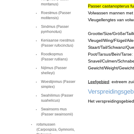
montanus)
Passer castanopterus f
Volwassen mannen met e
Roestmus (Passer
motitensis)
Vleugellengtes van volw
Sindmus (Passer
pyrrhonotus)
Grootte/Size/Größe/Taille
Vleugel/Wing/Flügel/Ail
Keniaanse roestmus
(Passer rufocinctus)
Staart/Tail/Schwanz/Que
Poot/Tarsus/Bein/Tarse: 
Roodkopmus
(Passer rutilans)
Snavel/Culmen/Schnabel/
Gewicht/Weight/Gewicht/P
Nijlmus (Passer
shelleyi)
Leefgebied
: extreem zu
Woestijnmus (Passer
simplex)
Verspreidingsgeb
Swahilimus (Passer
suahelicus)
Het verspreidingsgebied
Swainsons mus
(Passer swainsonii)
rotsmussen
(Carpospiza, Gymnoris,