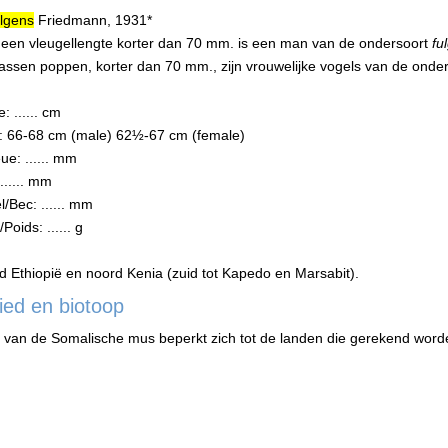
ulgens
Friedmann, 1931*
en vleugellengte korter dan 70 mm. is een man van de ondersoort
fu
assen poppen, korter dan 70 mm., zijn vrouwelijke vogels van de onde
: ...... cm
e: 66-68 cm (male) 62½-67 cm (female)
ue: ...... mm
...... mm
Bec: ...... mm
oids: ...... g
id Ethiopië en noord Kenia (zuid tot Kapedo en Marsabit).
ied en biotoop
 van de Somalische mus beperkt zich tot de landen die gerekend worde