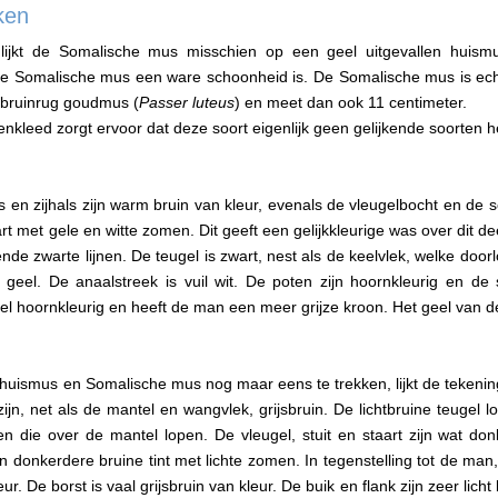
ken
 lijkt de Somalische mus misschien op een geel uitgevallen huism
e Somalische mus een ware schoonheid is. De Somalische mus is echte
n bruinrug goudmus (
Passer luteus
) en meet dan ook 11 centimeter.
kleed zorgt ervoor dat deze soort eigenlijk geen gelijkende soorten h
s en zijhals zijn warm bruin van kleur, evenals de vleugelbocht en de 
 met gele en witte zomen. Dit geeft een gelijkkleurige was over dit de
ende zwarte lijnen. De teugel is zwart, nest als de keelvlek, welke door
t geel. De anaalstreek is vuil wit. De poten zijn hoornkleurig en de
l hoornkleurig en heeft de man een meer grijze kroon. Het geel van de 
 huismus en Somalische mus nog maar eens te trekken, lijkt de tekenin
zijn, net als de mantel en wangvlek, grijsbruin. De lichtbruine teugel
en die over de mantel lopen. De vleugel, stuit en staart zijn wat do
onkerdere bruine tint met lichte zomen. In tegenstelling tot de man,
eur. De borst is vaal grijsbruin van kleur. De buik en flank zijn zeer licht