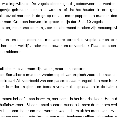
 wat ingewikkeld. De vogels dienen goed geobserveerd te worde
sgewijs gehouden dienen te worden, of dat het houden in een groe
niet teveel mannen in de groep en laat meer poppen dan mannen deel u
r man. Groepen hoeven niet groter te zijn dan 8 tot 10 vogels.
e soort, met name de man, zeer beschermend rondom zijn nestomgeving
aden om deze soort niet met andere territoriale vogels samen te 
d heeft een verblijf zonder medebewoners de voorkeur. Plaats de soor
 tot problemen.
alische mus voornamelijk zaden, maar ook insecten.
n de Somalische mus een zaadmengsel van tropisch zaad als basis t
rbeeld dari. Als voorbeeld van een passend zaadmengsel, kan men het
emde millet en gierst en bossen verzamelde graszaden in de halm 
rnaast behoefte aan insecten, met name in het broedseizoen. Het is da
 buffalowormen. Bij een aantal soorten mussen kunnen de mannen verh
 is daarom beter om meelwormen weg te laten uit het menu van deze 
groenvoer niet ontbreken. In een goed beplantte volière scharrelen ze 