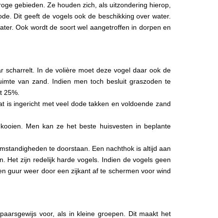
oge gebieden. Ze houden zich, als uitzondering hierop,
ode. Dit geeft de vogels ook de beschikking over water.
water. Ook wordt de soort wel aangetroffen in dorpen en
ar scharrelt. In de volière moet deze vogel daar ook de
uimte van zand. Indien men toch besluit graszoden te
it 25%.
f dat is ingericht met veel dode takken en voldoende zand
edkooien. Men kan ze het beste huisvesten in beplante
mstandigheden te doorstaan. Een nachthok is altijd aan
 Het zijn redelijk harde vogels. Indien de vogels geen
en guur weer door een zijkant af te schermen voor wind
aarsgewijs voor, als in kleine groepen. Dit maakt het