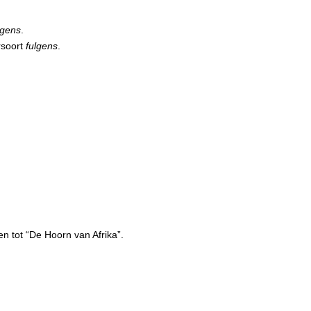
lgens
.
rsoort
fulgens
.
n tot “De Hoorn van Afrika”.